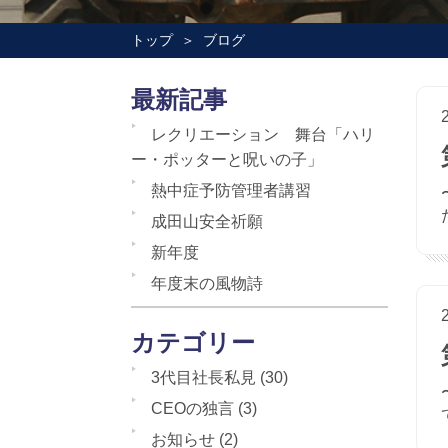
トップ
ブログ
最新記事
レクリエーション 舞台「ハリ
ー・ポッターと呪いの子」
熱中症予防管理者講習
成田山安全祈願
新年度
年度末の風物詩
カテゴリー
3代目社長私見
(30)
CEOの独言
(3)
お知らせ
(2)