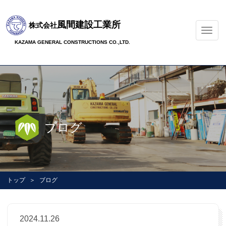
風間建設工業所
株式会社
ナ
ビ
KAZAMA GENERAL CONSTRUCTIONS CO.,LTD.
ゲ
ー
シ
ョ
ン
の
切
ブログ
替
トップ
ブログ
2024.11.26