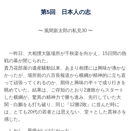
第5回 日本人の志
〜 風間新太郎の私見30 〜
一昨日、大相撲大阪場所が千秋楽を向かえ、15日間の熱
戦の幕が閉じられた。
貴乃花部屋の遺産騒動以来、あまり相撲には興味が沸かな
かったが、場所前の八百長報道から横綱が精神的に立ち直
って頑張ってくれるのか、期待と興味の半々で成り行きを
眺めていた。結果は、ご存知のとおり2連敗からスタート
した横綱が、驚異の精神力で勝ち進み、先行していた大
関・白鵬をも打ち破り、同じ『12勝2敗』に並んだ時に
は、とても20代の若者とは思えない、堂々とした貫禄さを
感じた。
しかし、最後がいけなかった…