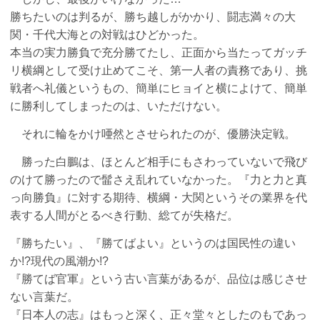
勝ちたいのは判るが、勝ち越しがかかり、闘志満々の大
関・千代大海との対戦はひどかった。
本当の実力勝負で充分勝てたし、正面から当たってガッチ
リ横綱として受け止めてこそ、第一人者の責務であり、挑
戦者へ礼儀というもの、簡単にヒョイと横によけて、簡単
に勝利してしまったのは、いただけない。
それに輪をかけ唖然とさせられたのが、優勝決定戦。
勝った白鵬は、ほとんど相手にもさわっていないで飛び
のけて勝ったので髷さえ乱れていなかった。『力と力と真
っ向勝負』に対する期待、横綱・大関というその業界を代
表する人間がとるべき行動、総てが失格だ。
『勝ちたい』、『勝てばよい』というのは国民性の違い
か!?現代の風潮か!?
『勝てば官軍』という古い言葉があるが、品位は感じさせ
ない言葉だ。
『日本人の志』はもっと深く、正々堂々としたのもであっ