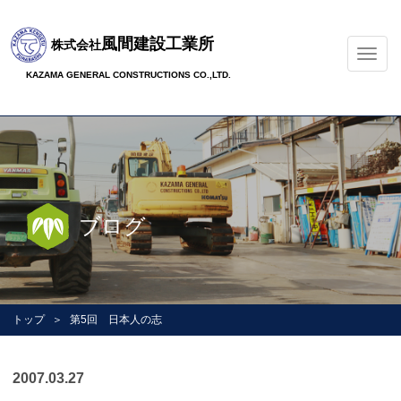
風間建設工業所
株式会社
ナ
ビ
KAZAMA GENERAL CONSTRUCTIONS CO.,LTD.
ゲ
ー
シ
ョ
ン
の
切
ブログ
替
トップ
第5回 日本人の志
2007.03.27