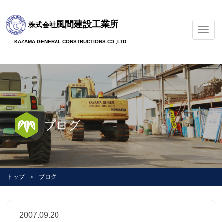
風間建設工業所
株式会社
ナ
ビ
KAZAMA GENERAL CONSTRUCTIONS CO.,LTD.
ゲ
ー
シ
ョ
ン
の
切
ブログ
替
トップ
ブログ
2007.09.20