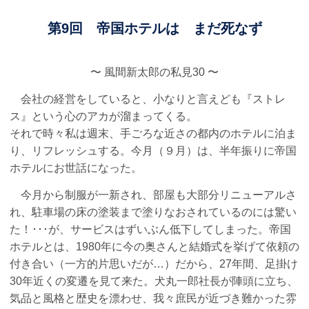
第9回 帝国ホテルは まだ死なず
〜 風間新太郎の私見30 〜
会社の経営をしていると、小なりと言えども『ストレ
ス』という心のアカが溜まってくる。
それで時々私は週末、手ごろな近さの都内のホテルに泊ま
り、リフレッシュする。今月（９月）は、半年振りに帝国
ホテルにお世話になった。
今月から制服が一新され、部屋も大部分リニューアルさ
れ、駐車場の床の塗装まで塗りなおされているのには驚い
た！･･･が、サービスはずいぶん低下してしまった。帝国
ホテルとは、1980年に今の奥さんと結婚式を挙げて依頼の
付き合い（一方的片思いだが…）だから、27年間、足掛け
30年近くの変遷を見て来た。犬丸一郎社長が陣頭に立ち、
気品と風格と歴史を漂わせ、我々庶民が近づき難かった雰