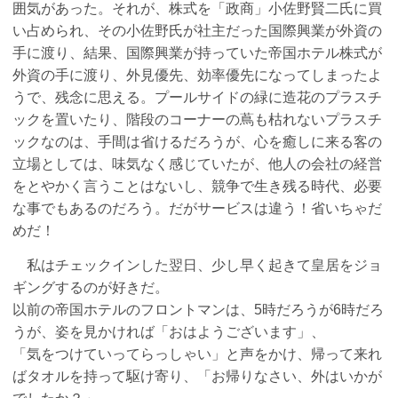
囲気があった。それが、株式を「政商」小佐野賢二氏に買
い占められ、その小佐野氏が社主だった国際興業が外資の
手に渡り、結果、国際興業が持っていた帝国ホテル株式が
外資の手に渡り、外見優先、効率優先になってしまったよ
うで、残念に思える。プールサイドの緑に造花のプラスチ
ックを置いたり、階段のコーナーの蔦も枯れないプラスチ
ックなのは、手間は省けるだろうが、心を癒しに来る客の
立場としては、味気なく感じていたが、他人の会社の経営
をとやかく言うことはないし、競争で生き残る時代、必要
な事でもあるのだろう。だがサービスは違う！省いちゃだ
めだ！
私はチェックインした翌日、少し早く起きて皇居をジョ
ギングするのが好きだ。
以前の帝国ホテルのフロントマンは、5時だろうが6時だろ
うが、姿を見かければ「おはようございます」、
「気をつけていってらっしゃい」と声をかけ、帰って来れ
ばタオルを持って駆け寄り、「お帰りなさい、外はいかが