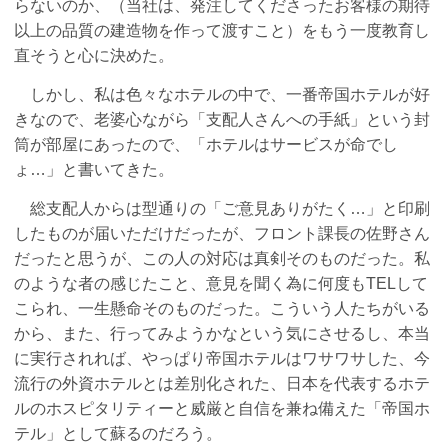
らないのか、（当社は、発注してくださったお客様の期待
以上の品質の建造物を作って渡すこと）をもう一度教育し
直そうと心に決めた。
しかし、私は色々なホテルの中で、一番帝国ホテルが好
きなので、老婆心ながら「支配人さんへの手紙」という封
筒が部屋にあったので、「ホテルはサービスが命でし
ょ…」と書いてきた。
総支配人からは型通りの「ご意見ありがたく…」と印刷
したものが届いただけだったが、フロント課長の佐野さん
だったと思うが、この人の対応は真剣そのものだった。私
のような者の感じたこと、意見を聞く為に何度もTELして
こられ、一生懸命そのものだった。こういう人たちがいる
から、また、行ってみようかなという気にさせるし、本当
に実行されれば、やっぱり帝国ホテルはワサワサした、今
流行の外資ホテルとは差別化された、日本を代表するホテ
ルのホスピタリティーと威厳と自信を兼ね備えた「帝国ホ
テル」として蘇るのだろう。