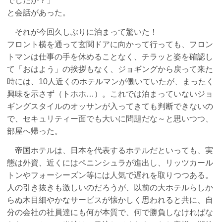
でしたか？」
と会話があった。
それが今回久しぶりに泊まって驚いた！
フロント横を通って玄関ドアに向かって行っても、フロン
トマンは仕事の手を休めることなく、チラッと姿を確認し
て「おはよう」の挨拶もなく、ジョギングから戻って来た
時には、10人近くのホテルマンが働いていたが、まったく
興味を示さず（トホホ…）。これでは泊まっていないジョ
ギングスタイルのオッサンが入ってきても判断できないの
で、セキュリティー面でも大いに問題だな～と思いつつ、
部屋へ帰った。
帝国ホテルは、日本を代表するホテルだといっても、実
態は外資、近くにはペニンシュラが進出し、リッツカール
トンやフォーシーズン等には人気で遅れを取りつつある。
人の引き抜きも激しいのだろうが、以前の大ホテルらしか
らぬ木目細やかなサービスが懐かしく思われると共に、自
分の会社の社員達にも何が本質で、何で勝負しなければな