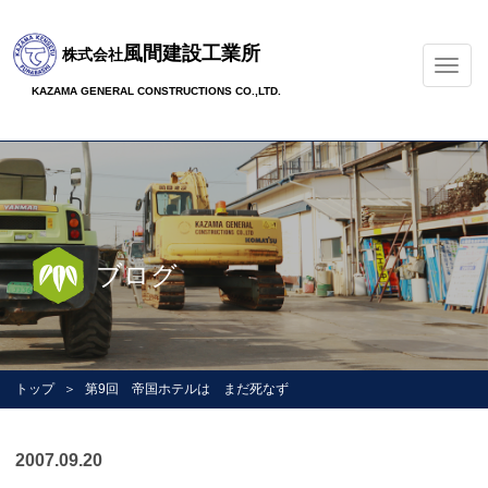
風間建設工業所
株式会社
ナ
ビ
KAZAMA GENERAL CONSTRUCTIONS CO.,LTD.
ゲ
ー
シ
ョ
ン
の
切
ブログ
替
トップ
第9回 帝国ホテルは まだ死なず
2007.09.20