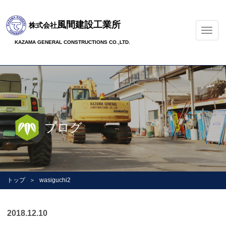
風間建設工業所
株式会社
ナ
ビ
KAZAMA GENERAL CONSTRUCTIONS CO.,LTD.
ゲ
ー
シ
ョ
ン
の
切
ブログ
替
トップ
wasiguchi2
2018.12.10