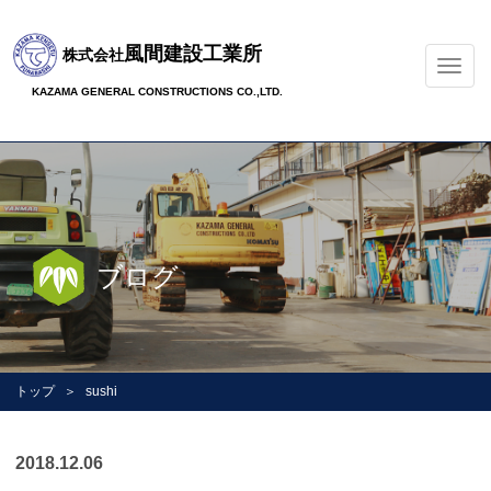
風間建設工業所
株式会社
ナ
ビ
KAZAMA GENERAL CONSTRUCTIONS CO.,LTD.
ゲ
ー
シ
ョ
ン
の
切
ブログ
替
トップ
sushi
2018.12.06