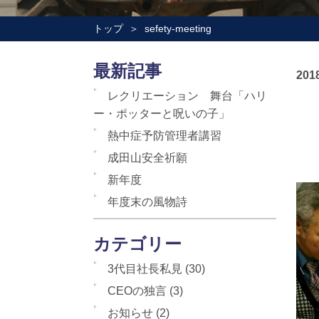
トップ
sefety-meeting
最新記事
2018
レクリエーション 舞台「ハリ
ー・ポッターと呪いの子」
熱中症予防管理者講習
成田山安全祈願
新年度
年度末の風物詩
カテゴリー
3代目社長私見
(30)
CEOの独言
(3)
お知らせ
(2)