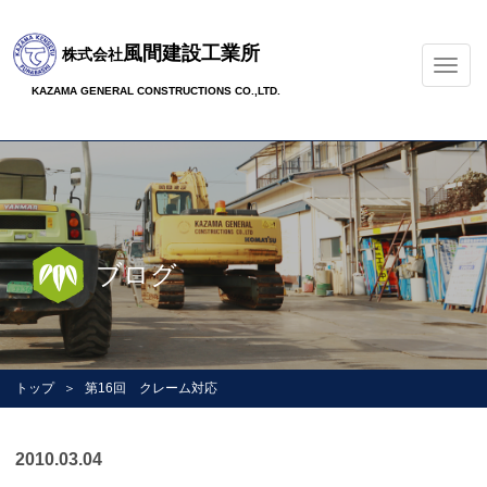
風間建設工業所
株式会社
ナ
ビ
KAZAMA GENERAL CONSTRUCTIONS CO.,LTD.
ゲ
ー
シ
ョ
ン
の
切
ブログ
替
トップ
第16回 クレーム対応
2010.03.04