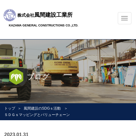
風間建設工業所
株式会社
ナ
ビ
KAZAMA GENERAL CONSTRUCTIONS CO.,LTD.
ゲ
ー
シ
ョ
ン
の
切
ブログ
替
トップ
風間建設のSDGｓ活動
ＳＤＧｓマッピングとバリューチェーン
2023.01.31