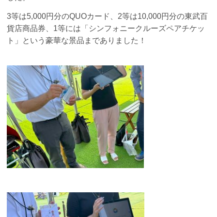
3等は
5,000
円分の
QUO
カード、
2
等は
10,000
円分の東武百
貨店商品券、
1
等には「シンフォニークルーズペアチケッ
ト」という豪華な景品までありました！