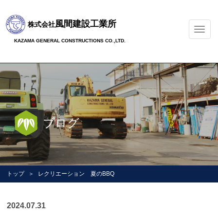
風間建設工業所
株式会社
ナ
ビ
KAZAMA GENERAL CONSTRUCTIONS CO.,LTD.
ゲ
ー
シ
ョ
ン
の
切
ブログ
替
トップ
レクリエーション 夏のBBQ
2024.07.31