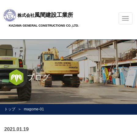
風間建設工業所
株式会社
ナ
ビ
KAZAMA GENERAL CONSTRUCTIONS CO.,LTD.
ゲ
ー
シ
ョ
ン
の
切
ブログ
替
トップ
magome-01
2021.01.19