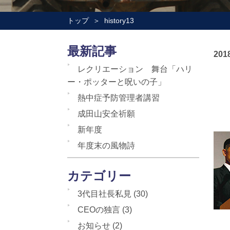
トップ
history13
最新記事
2018
レクリエーション 舞台「ハリ
ー・ポッターと呪いの子」
熱中症予防管理者講習
成田山安全祈願
新年度
年度末の風物詩
カテゴリー
3代目社長私見
(30)
CEOの独言
(3)
お知らせ
(2)