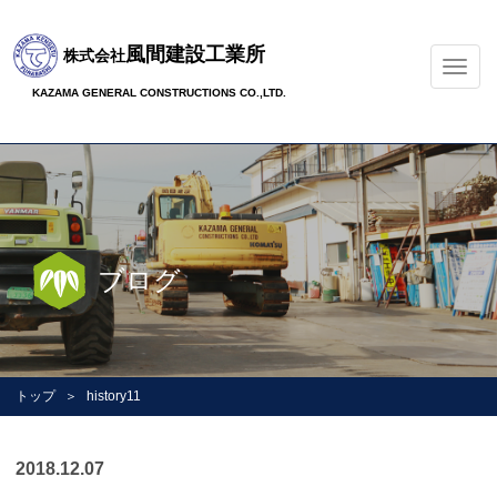
風間建設工業所
株式会社
ナ
ビ
KAZAMA GENERAL CONSTRUCTIONS CO.,LTD.
ゲ
ー
シ
ョ
ン
の
切
ブログ
替
トップ
history11
2018.12.07