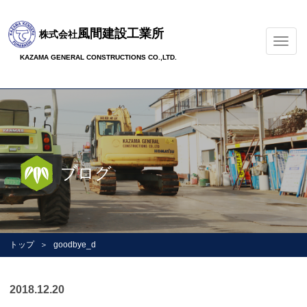
風間建設工業所
株式会社
ナ
ビ
KAZAMA GENERAL CONSTRUCTIONS CO.,LTD.
ゲ
ー
シ
ョ
ン
の
切
ブログ
替
トップ
goodbye_d
2018.12.20