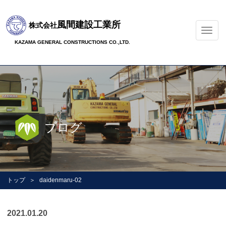
風間建設工業所
株式会社
ナ
ビ
KAZAMA GENERAL CONSTRUCTIONS CO.,LTD.
ゲ
ー
シ
ョ
ン
の
切
ブログ
替
トップ
daidenmaru-02
2021.01.20