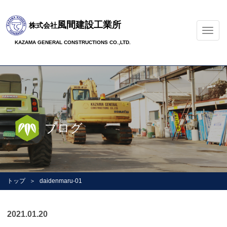
風間建設工業所
株式会社
ナ
ビ
KAZAMA GENERAL CONSTRUCTIONS CO.,LTD.
ゲ
ー
シ
ョ
ン
の
切
ブログ
替
トップ
daidenmaru-01
2021.01.20