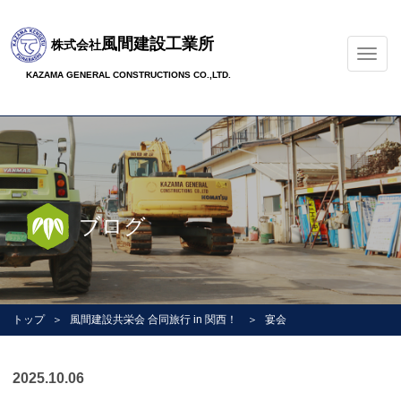
風間建設工業所
株式会社
ナ
ビ
KAZAMA GENERAL CONSTRUCTIONS CO.,LTD.
ゲ
ー
シ
ョ
ン
の
切
ブログ
替
トップ
風間建設共栄会 合同旅行 in 関西！
宴会
2025.10.06