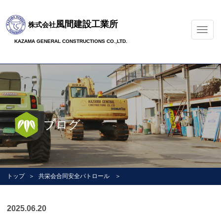
風間建設工業所
株式会社
ナ
ビ
KAZAMA GENERAL CONSTRUCTIONS CO.,LTD.
ゲ
ー
シ
ョ
ン
の
切
ブログ
替
トップ
共栄会合同安全パトロール
2025.06.20